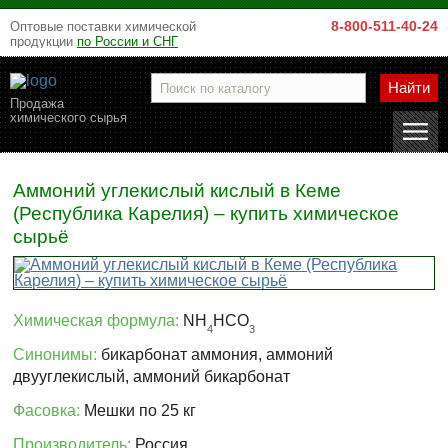
8-800-511-40-24
Оптовые поставки химической
продукции
по России и СНГ
Найти
Продажа
химического сырья
Аммоний углекислый кислый в Кеме
(Республика Карелия) – купить химическое
сырьё
Химическая формула:
NH
HCO
4
3
Синонимы:
бикарбонат аммония, аммоний
двууглекислый, аммоний бикарбонат
Фасовка:
Мешки по 25 кг
Производитель:
Россия