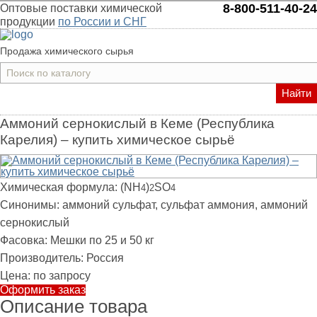
8-800-511-40-24
Оптовые поставки химической
продукции
по России и СНГ
Продажа химического сырья
Найти
Аммоний сернокислый в Кеме (Республика
Карелия) – купить химическое сырьё
Химическая формула:
(NH
)
SO
4
2
4
Синонимы:
аммоний сульфат, сульфат аммония, аммоний
сернокислый
Фасовка:
Мешки по 25 и 50 кг
Производитель:
Россия
Цена:
по запросу
Оформить заказ
Описание товара