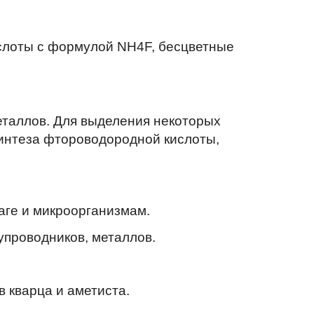
слоты с формулой NH4F, бесцветные
таллов. Для выделения некоторых
синтеза фтороводородной кислоты,
аге и микроорганизмам.
упроводников, металлов.
 кварца и аметиста.