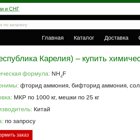
ии и СНГ
Главная
Каталог
Доставка
спублика Карелия) – купить химиче
ическая формула:
NH
F
4
онимы:
фторид аммония, бифторид аммония, сол
вка:
МКР по 1000 кг, мешки по 25 кг
изводитель:
Китай
а:
по запросу
рмить заказ