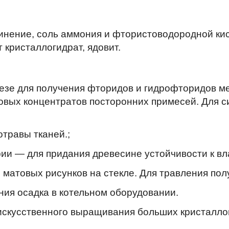
инение, соль аммония и фтористоводородной ки
 кристаллогидрат, ядовит.
зе для получения фторидов и гидрофторидов ме
овых концентратов посторонних примесей. Для 
отравы тканей.;
и — для придания древесине устойчивости к вл
 матовых рисунков на стекле. Для травления пол
ния осадка в котельном оборудовании.
искусственного выращивания больших кристаллов