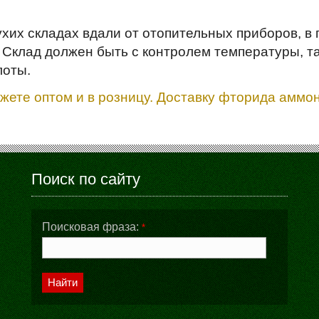
хих складах вдали от отопительных приборов, в
Склад должен быть с контролем температуры, так
лоты.
ете оптом и в розницу. Доставку фторида аммон
Поиск по сайту
Поисковая фраза:
*
Найти