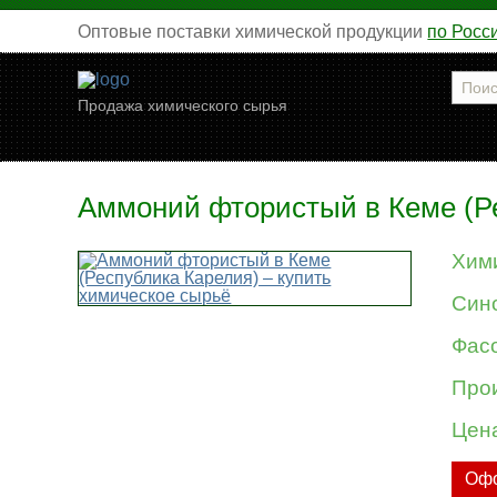
Оптовые поставки химической продукции
по Росс
Продажа химического сырья
Аммоний фтористый в Кеме (Ре
Хим
Син
Фасо
Про
Цен
Офо