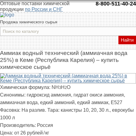
8-800-511-40-24
Оптовые поставки химической
продукции
по России и СНГ
Продажа химического сырья
Найти
Аммиак водный технический (аммиачная вода
25%) в Кеме (Республика Карелия) – купить
химическое сырьё
Химическая формула:
NH
H
O
3
2
Синонимы:
гидроксид аммония, гидрат окиси аммония,
аммиачная вода, едкий аммоний, едкий аммиак, E527
Фасовка:
На разлив. Тара: канистры 10, 20, 30 л., еврокубы
1000 л
Производитель:
Россия
Цена:
от 26 рублей
/
кг