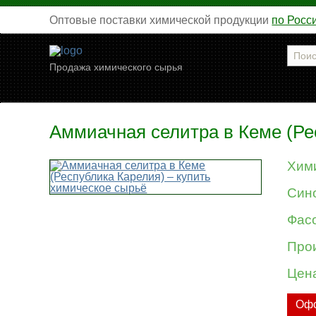
Оптовые поставки химической продукции
по Росс
Продажа химического сырья
Аммиачная селитра в Кеме (Ре
Хим
Син
Фасо
Про
Цен
Офо