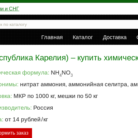
ии и СНГ
Главная
Каталог
Доставка
спублика Карелия) – купить химичес
ическая формула:
NH
NO
4
3
онимы:
нитрат аммония, аммонийная селитра, а
вка:
МКР по 1000 кг, мешки по 50 кг
изводитель:
Россия
а:
от 14 рублей
/
кг
рмить заказ