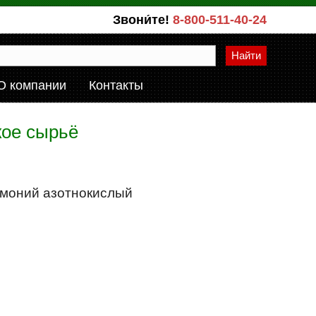
Звони́те!
8-800-511-40-24
Найти
О компании
Контакты
кое сырьё
ммоний азотнокислый