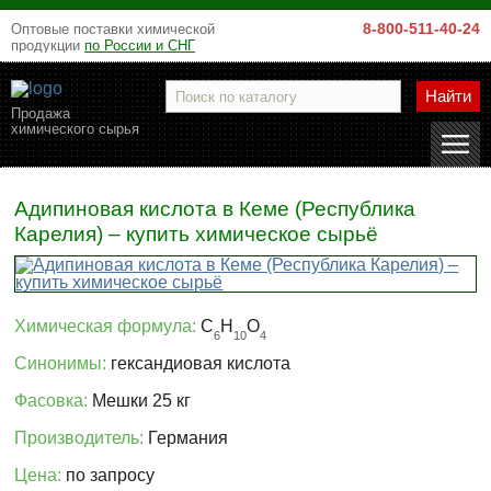
8-800-511-40-24
Оптовые поставки химической
продукции
по России и СНГ
Найти
Продажа
химического сырья
Адипиновая кислота в Кеме (Республика
Карелия) – купить химическое сырьё
Химическая формула:
C
H
O
6
10
4
Синонимы:
гександиовая кислота
Фасовка:
Мешки 25 кг
Производитель:
Германия
Цена:
по запросу