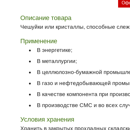
Офо
Описание товара
Чешуйки или кристаллы, способные слеж
Применение
В энергетике;
В металлургии;
В целлюлозно-бумажной промышле
В газо и нефтедобывающей промы
В качестве компонента при произ
В производстве СМС и во всех случ
Условия хранения
Хранить в закрытых прохладных складск