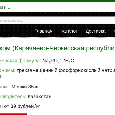
ии и СНГ
Главная
Каталог
Доставка
ом (Карачаево-Черкесская республик
ическая формула:
Na
PO
12H
O
3
4
2
онимы:
трехзамещенный фосфорнокислый натрий
9
вка:
Мешки 35 кг
изводитель:
Казахстан
а:
от 39 рублей
/
кг