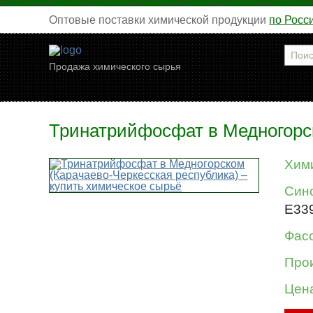
Оптовые поставки химической продукции
по Росс
Продажа химического сырья
Тринатрийфосфат в Медногорск
Хим
Син
E33
Фасо
Про
Цен