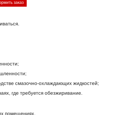
рмить заказ
иваться.
нности;
шленности;
водстве смазочно-охлаждающих жидкостей;
аях, где требуется обезжиривание.​
их помещениях.