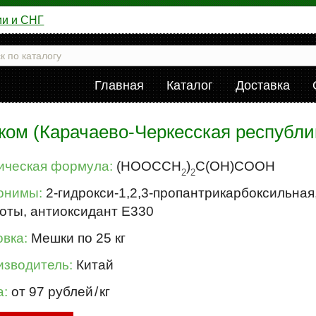
ии и СНГ
Главная
Каталог
Доставка
ком (Карачаево-Черкесская республи
ическая формула:
(HOOCCH
)
C(OH)COOH
2
2
онимы:
2-гидрокси-1,2,3-пропантрикарбоксильная
оты, антиоксидант E330
вка:
Мешки по 25 кг
изводитель:
Китай
а:
от 97 рублей
/
кг