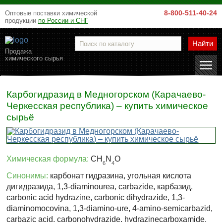
8-800-511-40-24
Оптовые поставки химической
продукции
по России и СНГ
Найти
Продажа
химического сырья
Карбогидразид в Медногорском (Карачаево-
Черкесская республика) – купить химическое
сырьё
Химическая формула:
СН
N
О
6
4
Синонимы:
карбонат гидразина, угольная кислота
дигидразида, 1,3-diaminourea, carbazide, карбазид,
carbonic acid hydrazine, carbonic dihydrazide, 1,3-
diaminomocovina, 1,3-diamino-ure, 4-amino-semicarbazid,
carbazic acid, carbonohydrazide, hydrazinecarboxamide,