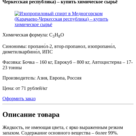
Черкесская республика) – купить химическое сырьё
Химическая формула:
C
H
O
3
8
Синонимы:
пропано́л-2, втор-пропанол, изопропано́л,
диметилкарбино́л, ИПС
Фасовка:
Бочка – 160 кг, Еврокуб – 800 кг, Автоцистерна – 17-
23 тонны
Производитель:
Азия, Европа, Россия
Цена:
от 71 рублей
/
кг
Оформить заказ
Описание товара
Жидкость, не имеющая цвета, с ярко выраженным резким
запахом. Содержание основного вещества – более 99%.