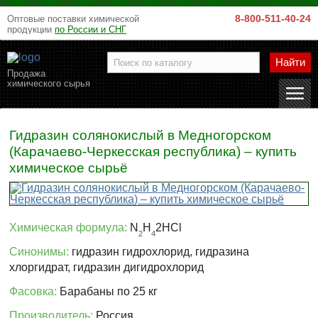
8-800-511-40-24
Оптовые поставки химической
продукции
по России и СНГ
Найти
Продажа
химического сырья
Гидразин солянокислый в Медногорском
(Карачаево-Черкесская республика) – купить
химическое сырьё
Химическая формула:
N
H
2HCl
2
4
Синонимы:
гидразин гидрохлорид, гидразина
хлоргидрат, гидразин дигидрохлорид
Фасовка:
Барабаны по 25 кг
Производитель:
Россия