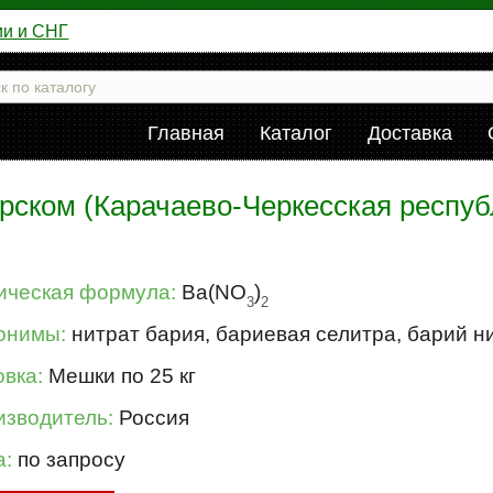
ии и СНГ
Главная
Каталог
Доставка
рском (Карачаево-Черкесская респуб
ическая формула:
Ba(NO
)
3
2
онимы:
нитрат бария, бариевая селитра, барий н
вка:
Мешки по 25 кг
изводитель:
Россия
а:
по запросу