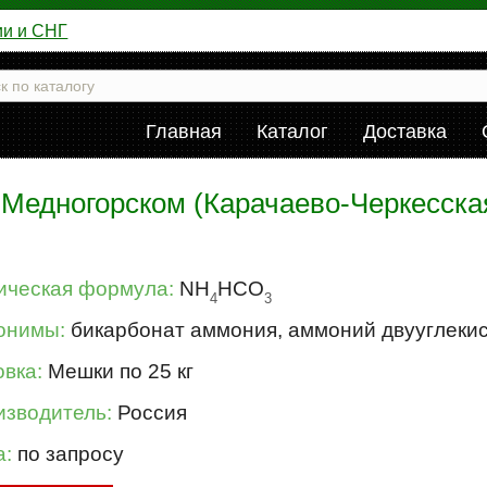
ии и СНГ
Главная
Каталог
Доставка
Медногорском (Карачаево-Черкесская
ическая формула:
NH
HCO
4
3
онимы:
бикарбонат аммония, аммоний двууглеки
вка:
Мешки по 25 кг
изводитель:
Россия
а:
по запросу