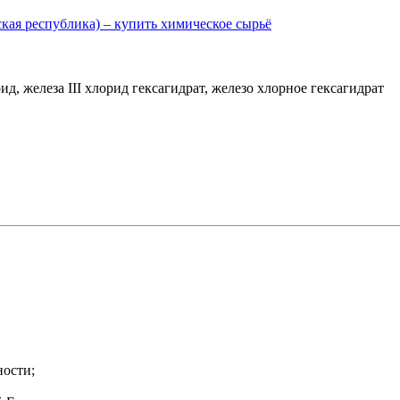
д, железа III хлорид гексагидрат, железо хлорное гексагидрат
ности;