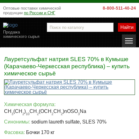
8-800-511-40-24
Оптовые поставки химической
продукции
по России и СНГ
Найти
Продажа
химического сырья
Лауретсульфат натрия SLES 70% в Кумыше
(Карачаево-Черкесская республика) – купить
химическое сырьё
Химическая формула:
CH
(CH
)
CH
(OCH
CH
)nOSO
Na
3
2
10
2
2
2
3
Синонимы:
sodium laureth sulfate, SLES 70%
Фасовка:
Бочки 170 кг