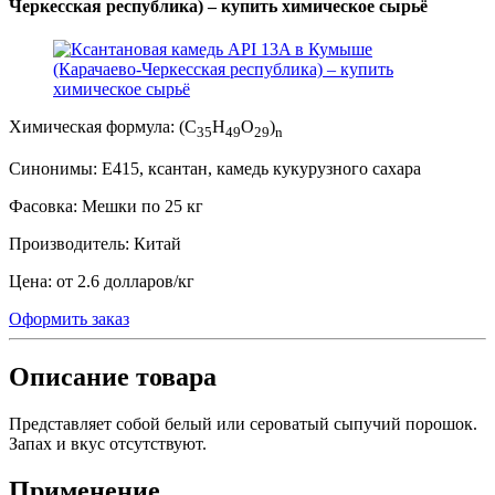
Черкесская республика) – купить химическое сырьё
Химическая формула:
(C
H
O
)
35
49
29
n
Синонимы:
Е415, ксантан, камедь кукурузного сахара
Фасовка:
Мешки по 25 кг
Производитель:
Китай
Цена:
от 2.6 долларов
/
кг
Оформить заказ
Описание товара
Представляет собой белый или сероватый сыпучий порошок.
Запах и вкус отсутствуют.
Применение