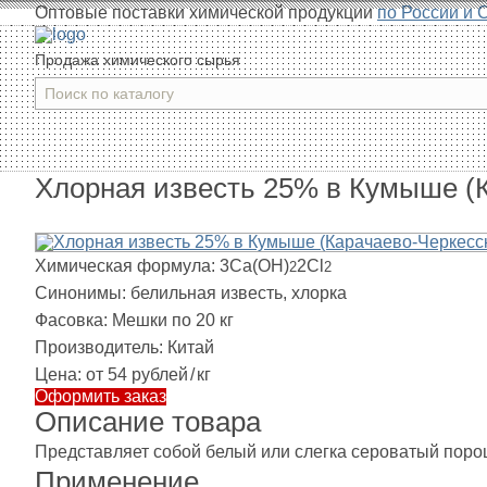
Оптовые поставки химической продукции
по России и 
Продажа химического сырья
Хлорная известь 25% в Кумыше (К
Химическая формула:
3Ca(OH)
2Cl
2
2
Синонимы:
белильная известь, хлорка
Фасовка:
Мешки по 20 кг
Производитель:
Китай
Цена:
от 54 рублей
/
кг
Оформить заказ
Описание товара
Представляет собой белый или слегка сероватый порош
Применение