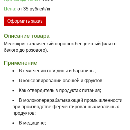
Цена:
от 35 рублей
/
кг
Оформить заказ
Описание товара
Мелкокристаллический порошок бесцветный (или от
белого до розового).
Применение
В смягчении говядины и баранины;
В консервировании овощей и фруктов;
Как отвердитель в продуктах питания;
В молокоперерабатывающей промышленности
при производстве ферментированных молочных
продуктов;
В медицине;