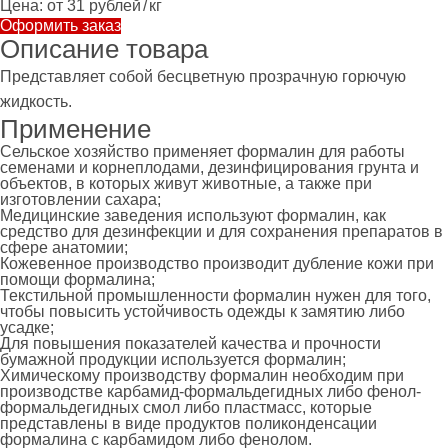
Цена:
от 31 рублей
/
кг
Оформить заказ
Описание товара
Представляет собой бесцветную прозрачную горючую
жидкость.
Применение
Сельское хозяйство применяет формалин для работы
семенами и корнеплодами, дезинфицирования грунта и
объектов, в которых живут животные, а также при
изготовлении сахара;
Медицинские заведения используют формалин, как
средство для дезинфекции и для сохранения препаратов в
сфере анатомии;
Кожевенное производство производит дубление кожи при
помощи формалина;
Текстильной промышленности формалин нужен для того,
чтобы повысить устойчивость одежды к замятию либо
усадке;
Для повышения показателей качества и прочности
бумажной продукции используется формалин;
Химическому производству формалин необходим при
производстве карбамид-формальдегидных либо фенол-
формальдегидных смол либо пластмасс, которые
представлены в виде продуктов поликонденсации
формалина с карбамидом либо фенолом.