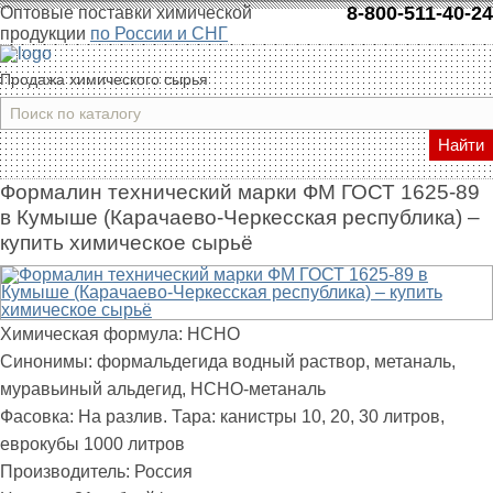
8-800-511-40-24
Оптовые поставки химической
продукции
по России и СНГ
Продажа химического сырья
Найти
Формалин технический марки ФМ ГОСТ 1625-89
в Кумыше (Карачаево-Черкесская республика) –
купить химическое сырьё
Химическая формула:
HCHO
Синонимы:
формальдегида водный раствор, метаналь,
муравьиный альдегид, HCHO-метаналь
Фасовка:
На разлив. Тара: канистры 10, 20, 30 литров,
еврокубы 1000 литров
Производитель:
Россия