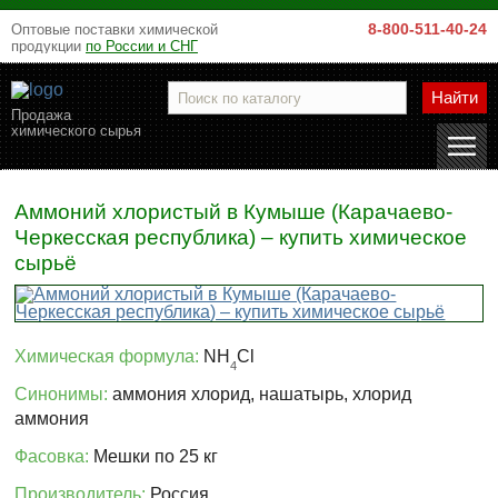
8-800-511-40-24
Оптовые поставки химической
продукции
по России и СНГ
Найти
Продажа
химического сырья
Аммоний хлористый в Кумыше (Карачаево-
Черкесская республика) – купить химическое
сырьё
Химическая формула:
NH
Cl
4
Синонимы:
аммония хлорид, нашатырь, хлорид
аммония
Фасовка:
Мешки по 25 кг
Производитель:
Россия