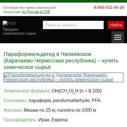
8-800-511-40-24
Оптовые поставки химической
продукции
по России и СНГ
Найти
Продажа
химического сырья
Параформальдегид в Чапаевском
(Карачаево-Черкесская республика) – купить
химическое сырьё
Химическая формула:
OH(CH
O)
H (n = 8-100)
2
n
Синонимы:
параформ, paraformaldehyde, PFA
Фасовка:
Мешки по 25 кг, паллета по 1000 кг
Производитель:
Иран, Европа