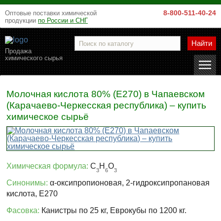
8-800-511-40-24
Оптовые поставки химической
продукции
по России и СНГ
Найти
Продажа
химического сырья
Молочная кислота 80% (Е270) в Чапаевском
(Карачаево-Черкесская республика) – купить
химическое сырьё
Химическая формула:
C
H
O
3
6
3
Синонимы:
α-оксипропионовая, 2-гидроксипропановая
кислота, Е270
Фасовка:
Канистры по 25 кг, Еврокубы по 1200 кг.