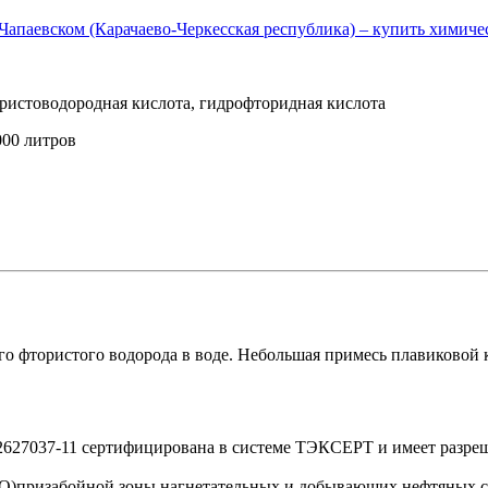
ористоводородная кислота, гидрофторидная кислота
000 литров
ого фтористого водорода в воде. Небольшая примесь плавиковой 
2627037-11 сертифицирована в системе ТЭКСЕРТ и имеет разре
КО)призабойной зоны нагнетательных и добывающих нефтяных с