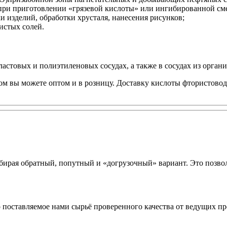
при приготовлении «грязевой кислоты» или ингибированной сме
 изделий, обработки хрусталя, нанесения рисунков;
истых солей.
стовых и полиэтиленовых сосудах, а также в сосудах из органич
м вы можете оптом и в розницу. Доставку кислоты фтористовод
ирая обратный, попутный и «догрузочный» вариант. Это позвол
о поставляемое нами сырьё проверенного качества от ведущих п