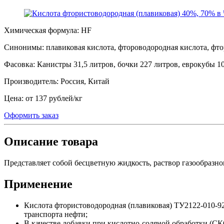
Химическая формула:
HF
Синонимы:
плавиковая кислота, фтороводородная кислота, фт
Фасовка:
Канистры 31,5 литров, бочки 227 литров, еврокубы 1
Производитель:
Россия, Китай
Цена:
от 137 рублей
/
кг
Оформить заказ
Описание товара
Представляет собой бесцветную жидкость, раствор газообразн
Применение
Кислота фтористоводородная (плавиковая) ТУ2122-010-9
транспорта нефти;
В качестве добавки при кислотно-соляной обработки (С