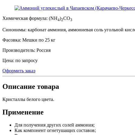
Химическая формула:
(NH
)
CO
4
2
3
Синонимы:
карбонат аммония, аммониевая соль угольной кисл
Фасовка:
Мешки по 25 кг
Производитель:
Россия
Цена:
по запросу
Оформить заказ
Описание товара
Кристаллы белого цвета.
Применение
Для получения других солей аммония;
Как компонент огнетушащих составов;