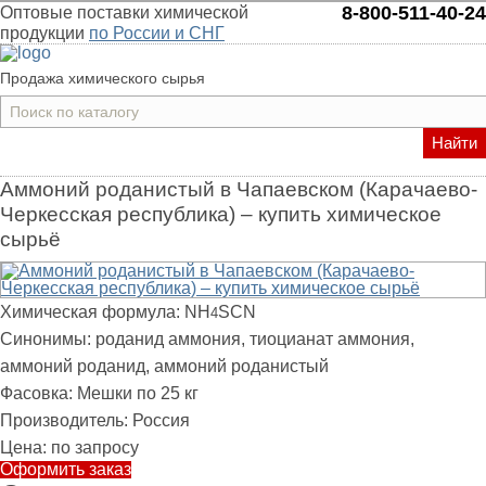
8-800-511-40-24
Оптовые поставки химической
продукции
по России и СНГ
Продажа химического сырья
Найти
Аммоний роданистый в Чапаевском (Карачаево-
Черкесская республика) – купить химическое
сырьё
Химическая формула:
NH
SCN
4
Синонимы:
роданид аммония, тиоцианат аммония,
аммоний роданид, аммоний роданистый
Фасовка:
Мешки по 25 кг
Производитель:
Россия
Цена:
по запросу
Оформить заказ