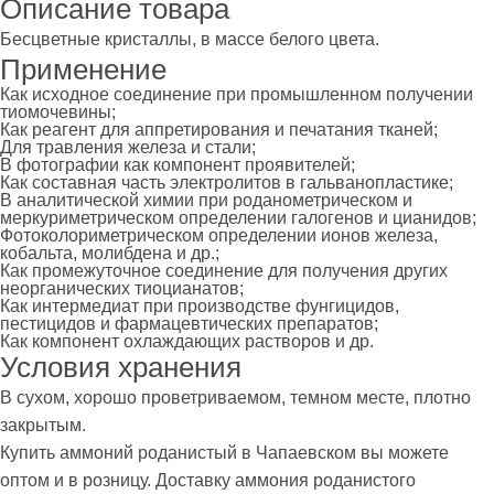
Описание товара
Бесцветные кристаллы, в массе белого цвета.
Применение
Как исходное соединение при промышленном получении
тиомочевины;
Как реагент для аппретирования и печатания тканей;
Для травления железа и стали;
В фотографии как компонент проявителей;
Как составная часть электролитов в гальванопластике;
В аналитической химии при роданометрическом и
меркуриметрическом определении галогенов и цианидов;
Фотоколориметрическом определении ионов железа,
кобальта, молибдена и др.;
Как промежуточное соединение для получения других
неорганических тиоцианатов;
Как интермедиат при производстве фунгицидов,
пестицидов и фармацевтических препаратов;
Как компонент охлаждающих растворов и др.
Условия хранения
В сухом, хорошо проветриваемом, темном месте, плотно
закрытым.
Купить аммоний роданистый в Чапаевском вы можете
оптом и в розницу. Доставку аммония роданистого