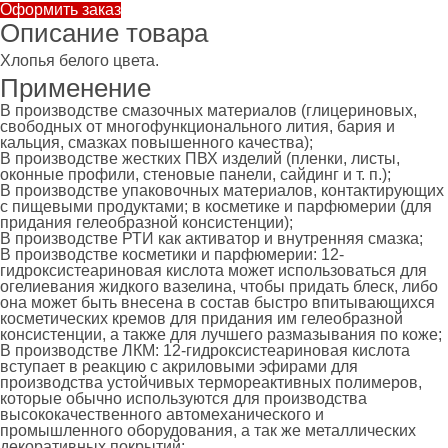
Оформить заказ
Описание товара
Хлопья белого цвета.
Применение
В производстве смазочных материалов (глицериновых,
свободных от многофункционального лития, бария и
кальция, смазках повышенного качества);
В производстве жестких ПВХ изделий (пленки, листы,
оконные профили, стеновые панели, сайдинг и т. п.);
В производстве упаковочных материалов, контактирующих
с пищевыми продуктами; в косметике и парфюмерии (для
придания гелеобразной консистенции);
В производстве РТИ как активатор и внутренняя смазка;
В производстве косметики и парфюмерии: 12-
гидроксистеариновая кислота может использоваться для
огелиевания жидкого вазелина, чтобы придать блеск, либо
она может быть внесена в состав быстро впитывающихся
косметических кремов для придания им гелеобразной
консистенции, а также для лучшего размазывания по коже;
В производстве ЛКМ: 12-гидроксистеариновая кислота
вступает в реакцию с акриловыми эфирами для
производства устойчивых термореактивных полимеров,
которые обычно используются для производства
высококачественного автомеханического и
промышленного оборудования, а так же металлических
декоративных покрытий;