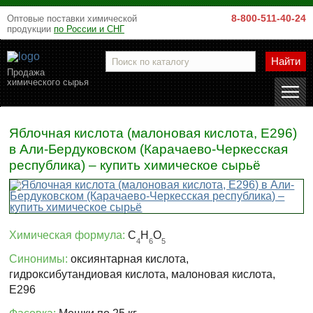
8-800-511-40-24
Оптовые поставки химической
продукции
по России и СНГ
Найти
Продажа
химического сырья
Яблочная кислота (малоновая кислота, Е296)
в Али-Бердуковском (Карачаево-Черкесская
республика) – купить химическое сырьё
Химическая формула:
C
H
O
4
6
5
Синонимы:
оксиянтарная кислота,
гидроксибутандиовая кислота, малоновая кислота,
Е296