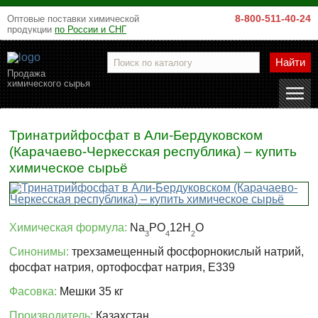
8-800-511-40-24
Оптовые поставки химической
продукции
по России и СНГ
Найти
Продажа
химического сырья
Тринатрийфосфат в Али-Бердуковском
(Карачаево-Черкесская республика) – купить
химическое сырьё
Химическая формула:
Na
PO
12H
O
3
4
2
Синонимы:
трехзамещенный фосфорнокислый натрий,
фосфат натрия, ортофосфат натрия, E339
Фасовка:
Мешки 35 кг
Производитель:
Казахстан