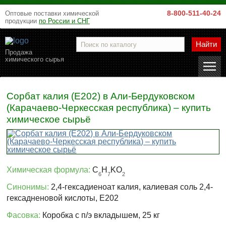
8-800-511-40-24
Оптовые поставки химической
продукции
по России и СНГ
Найти
Продажа
химического сырья
Сорбат калия (Е202) в Али-Бердуковском
(Карачаево-Черкесская республика) – купить
химическое сырьё
Химическая формула:
C
H
KO
6
7
2
Синонимы:
2,4-гексадиеноат калия, калиевая соль 2,4-
гексадненовой кислоты, Е202
Фасовка:
Коробка с п/э вкладышем, 25 кг