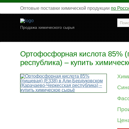
Оптовые поставки химической продукции
по Росс
Продажа химического сырья
Ортофосфорная кислота 85% (п
республика) – купить химичес
Хим
Син
Фасо
Про
Цен