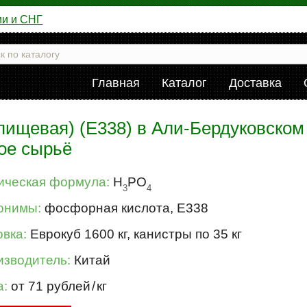
ии и СНГ
Главная
Каталог
Доставка
ищевая) (Е338) в Али-Бердуковском
кое сырьё
ическая формула:
H
PO
3
4
онимы:
фосфорная кислота, Е338
вка:
Еврокуб 1600 кг, канистры по 35 кг
изводитель:
Китай
а:
от 71 рублей
/
кг