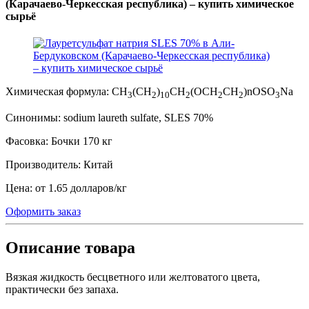
(Карачаево-Черкесская республика) – купить химическое
сырьё
Химическая формула:
CH
(CH
)
CH
(OCH
CH
)nOSO
Na
3
2
10
2
2
2
3
Синонимы:
sodium laureth sulfate, SLES 70%
Фасовка:
Бочки 170 кг
Производитель:
Китай
Цена:
от 1.65 долларов
/
кг
Оформить заказ
Описание товара
Вязкая жидкость бесцветного или желтоватого цвета,
практически без запаха.