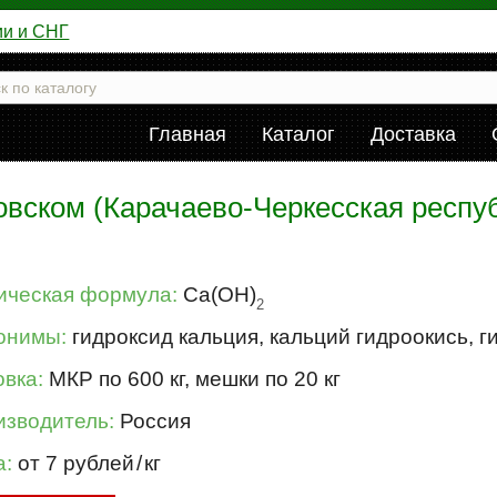
ии и СНГ
Главная
Каталог
Доставка
овском (Карачаево-Черкесская респуб
ическая формула:
Ca(OH)
2
онимы:
гидроксид кальция, кальций гидроокись, г
вка:
МКР по 600 кг, мешки по 20 кг
изводитель:
Россия
а:
от 7 рублей
/
кг