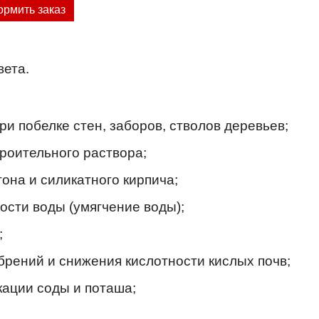
рмить заказ
вета.
и побелке стен, заборов, стволов деревьев;
троительного раствора;
она и силикатного кирпича;
ости воды (умягчение воды);
;
брений и снижения кислотности кислых почв;
ации соды и поташа;