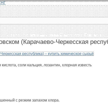
СНГ
Главная
Каталог
Доставка
О компании
Контакты
овском (Карачаево-Черкесская респу
кислота, соли кальция, лозантин, хлорная известь
шенный с резким запахом хлора.