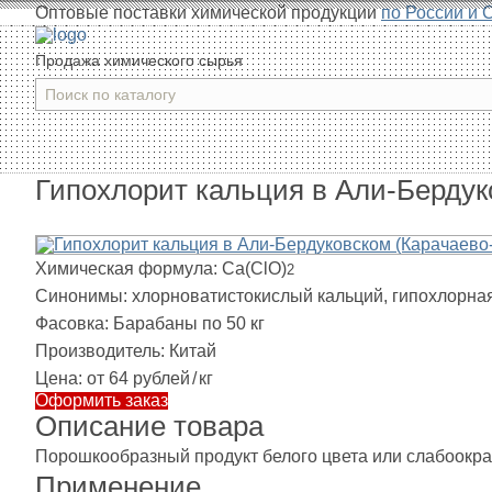
Оптовые поставки химической продукции
по России и 
Продажа химического сырья
Гипохлорит кальция в Али-Бердук
Химическая формула:
Сa(ClO)
2
Синонимы:
хлорноватистокислый кальций, гипохлорная 
Фасовка:
Барабаны по 50 кг
Производитель:
Китай
Цена:
от 64 рублей
/
кг
Оформить заказ
Описание товара
Порошкообразный продукт белого цвета или слабоокра
Применение