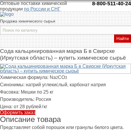
8-800-511-40-24
Оптовые поставки химической
продукции
по России и СНГ
Продажа химического сырья
Найти
Сода кальцинированная марка Б в Свирске
(Иркутская область) – купить химическое сырьё
Химическая формула:
Na
CO
2
3
Синонимы:
натрий углекислый, карбонат натрия
Фасовка:
Мешки по 25 кг
Производитель:
Россия
Цена:
от 28 рублей
/
кг
Оформить заказ
Описание товара
Представляет собой порошок или гранулы белого цвета.