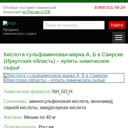
8-800-511-40-24
Оптовые поставки химической
продукции
по России и СНГ
Найти
Продажа
химического сырья
Кислота сульфаминовая марка А, Б в Свирске
(Иркутская область) – купить химическое
сырьё
Химическая формула:
NH
SO
H
2
3
Синонимы:
аминосульфоновая кислота, моноамид
серной кислоты, амидосерная кислота
Фасовка:
Мешки по 40 кг
Производитель:
Россия