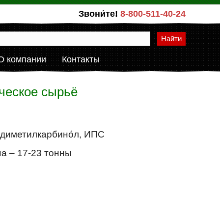
Звони́те!
8-800-511-40-24
Найти
О компании
Контакты
ическое сырьё
, диметилкарбино́л, ИПС
на – 17-23 тонны