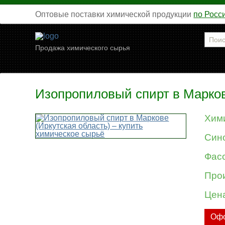
Оптовые поставки химической продукции
по Росс
Продажа химического сырья
Изопропиловый спирт в Марков
Хим
Син
Фасо
Про
Цен
Офо