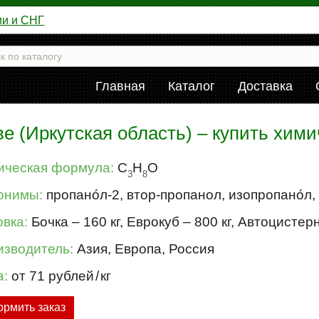
ии и СНГ
Главная
Каталог
Доставка
е (Иркутская область) – купить хим
ическая формула:
C
H
O
3
8
онимы:
пропано́л-2, втор-пропанол, изопропано́л
вка:
Бочка – 160 кг, Еврокуб – 800 кг, Автоцистер
изводитель:
Азия, Европа, Россия
а:
от 71 рублей
/
кг
рмить заказ