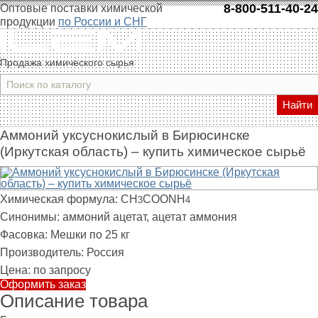
8-800-511-40-24
Оптовые поставки химической
продукции
по России и СНГ
Продажа химического сырья
Найти
Аммоний уксуснокислый в Бирюсинске
(Иркутская область) – купить химическое сырьё
Химическая формула:
CH
COONH
3
4
Синонимы:
аммоний ацетат, ацетат аммония
Фасовка:
Мешки по 25 кг
Производитель:
Россия
Цена:
по запросу
Оформить заказ
Описание товара