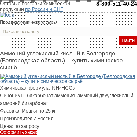
8-800-511-40-24
Оптовые поставки химической
продукции
по России и СНГ
Продажа химического сырья
Найти
Аммоний углекислый кислый в Белгороде
(Белгородская область) – купить химическое
сырьё
Химическая формула:
NH
HCO
4
3
Синонимы:
бикарбонат аммония, аммоний двууглекислый,
аммоний бикарбонат
Фасовка:
Мешки по 25 кг
Производитель:
Россия
Цена:
по запросу
Оформить заказ