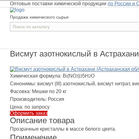
Оптовые поставки химической продукции
по России и 
Продажа химического сырья
Висмут азотнокислый в Астрахани
Химическая формула:
Bi(NO
)
5H
O
3
3
2
Синонимы:
висмут (III) азотнокислый, висмут нитрат, 
Фасовка:
Мешки по 20 кг
Производитель:
Россия
Цена:
по запросу
Оформить заказ
Описание товара
Прозрачные кристаллы в массе белого цвета.
Применение