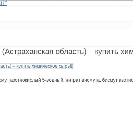
СНГ
Главная
Каталог
Доставка
О компании
Контакты
 (Астраханская область) – купить хи
висмут азотнокислый 5-водный, нитрат висмута, бисмут азотн