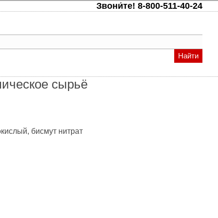
Звони́те!
8-800-511-40-24
Найти
мическое сырьё
окислый, бисмут нитрат