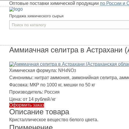
Оптовые поставки химической продукции
по России и 
Продажа химического сырья
Аммиачная селитра в Астрахани (
Химическая формула:
NH
NO
4
3
Синонимы:
нитрат аммония, аммонийная селитра, амм
Фасовка:
МКР по 1000 кг, мешки по 50 кг
Производитель:
Россия
Цена:
от 14 рублей
/
кг
Оформить заказ
Описание товара
Кристаллическое вещество белого цвета.
Применение