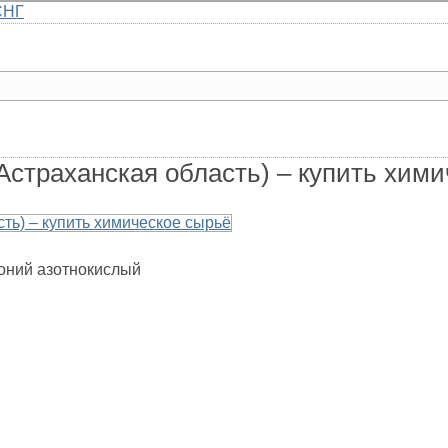
СНГ
Главная
Каталог
Доставка
О компании
Контакты
Астраханская область) – купить хим
оний азотнокислый