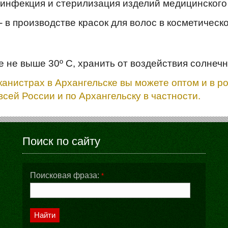
инфекция и стерилизация изделий медицинского 
- в производстве красок для волос в косметичес
 не выше 30º С, хранить от воздействия солнечн
канистрах в Архангельске вы можете оптом и в р
сей России и по Архангельску в частности.
Поиск по сайту
Поисковая фраза:
*
Найти