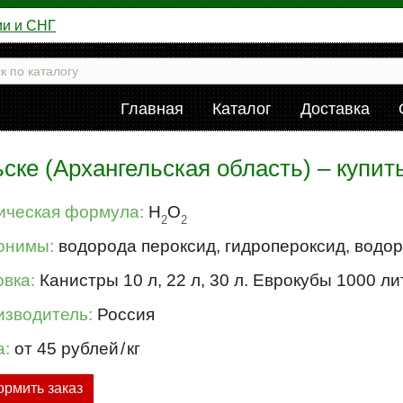
ии и СНГ
Главная
Каталог
Доставка
ске (Архангельская область) – купи
ическая формула:
H
O
2
2
онимы:
водорода пероксид, гидропероксид, водор
вка:
Канистры 10 л, 22 л, 30 л. Еврокубы 1000 л
изводитель:
Россия
а:
от 45 рублей
/
кг
рмить заказ