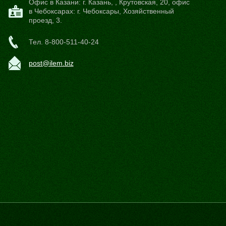
Офис в Казани:
г. Казань,
,
Крутовская, 20
, офис
в Чебоксарах: г. Чебоксары, Хозяйственный
проезд, 3.
Тел.
8-800-511-40-24
post@ilem.biz