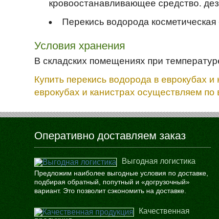
кровоостанавливающее средство. дез
Перекись водорода косметическая 
Условия хранения
В складских помещениях при температуре
Купить перекись водорода в еврокубах и 
еврокубах и канистрах осуществляем по в
Оперативно доставляем заказ
Выгодная логистика
Предложим наиболее выгодные условия по доставке,
подбирая обратный, попутный и «догрузочный»
вариант. Это позволит сэкономить на доставке.
Качественная