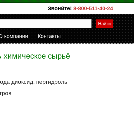
Звони́те!
8-800-511-40-24
Найти
О компании
Контакты
ть химическое сырьё
ода диоксид, пергидроль
итров